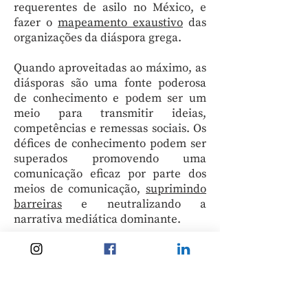
requerentes de asilo no México, e
fazer o
mapeamento exaustivo
das
organizações da diáspora grega.
Quando aproveitadas ao máximo, as
diásporas são uma fonte poderosa
de conhecimento e podem ser um
meio para transmitir ideias,
competências e remessas sociais. Os
défices de conhecimento podem ser
superados promovendo uma
comunicação eficaz por parte dos
meios de comunicação,
suprimindo
barreiras
e neutralizando a
narrativa mediática dominante.
As diásporas usam as redes sociais
online para criar espaços seguros,
para construir uma identidade
coletiva e lutar contra o racismo ou