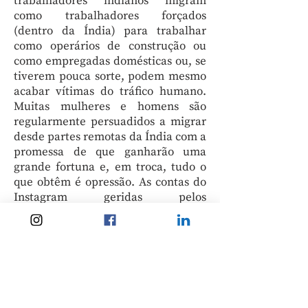
trabalhadores indianos migram
como trabalhadores forçados
(dentro da Índia) para trabalhar
como operários de construção ou
como empregadas domésticas ou, se
tiverem pouca sorte, podem mesmo
acabar vítimas do tráfico humano.
Muitas mulheres e homens são
regularmente persuadidos a migrar
desde partes remotas da Índia com a
promessa de que ganharão uma
grande fortuna e, em troca, tudo o
que obtêm é opressão. As contas do
Instagram geridas pelos
descendentes dos 'coolies' mostram-
nos um vislumbre do passado,
fornecendo-nos conteúdos como
fotografias antigas de documentos,
de família, de obras de arte, dos
armazéns e entrepostos de 'coolies' e
de outros edifícios e lugares