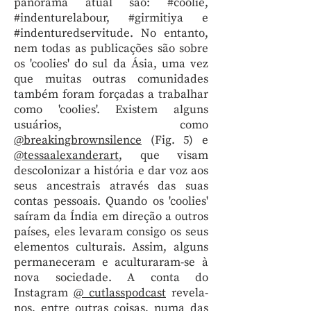
panorama atual são: #coolie,
#indenturelabour, #girmitiya e
#indenturedservitude. No entanto,
nem todas as publicações são sobre
os 'coolies' do sul da Ásia, uma vez
que muitas outras comunidades
também foram forçadas a trabalhar
como 'coolies'. Existem alguns
usuários, como
@breakingbrownsilence
(Fig. 5) e
@tessaalexanderart
, que visam
descolonizar a história e dar voz aos
seus ancestrais através das suas
contas pessoais. Quando os 'coolies'
saíram da Índia em direção a outros
países, eles levaram consigo os seus
elementos culturais. Assim, alguns
permaneceram e aculturaram-se à
nova sociedade. A conta do
Instagram
@ cutlasspodcast
revela-
nos, entre outras coisas, numa das